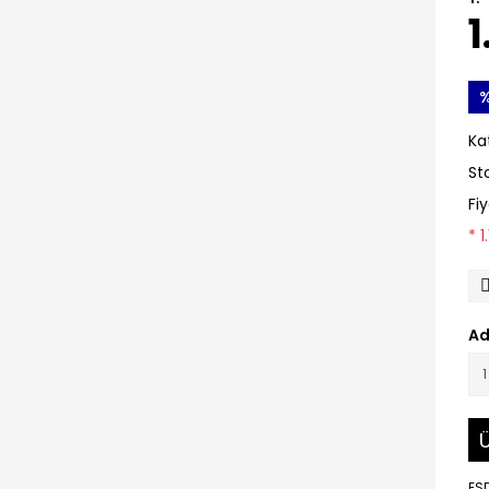
1
Ka
St
Fi
* 
Ad
Ü
ES