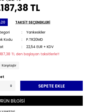
.187,38 TL
%20
TAKSİT SEÇENEKLERİ
tegori
Yankeskiler
ok Kodu
P.TR20MD
yat
22,54 EUR + KDV
1.187,38 TL den başlayan taksitlerle!!
Karşılaştır
et
SEPETE EKLE
RÜN BİLGİSİ
D YANKESKİ