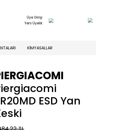
Üye Girişi
Yeni Üyelik
NTALARI
KİMYASALLAR
PIERGIACOMI
Piergiacomi
TR20MD ESD Yan
eski
484,22 TL