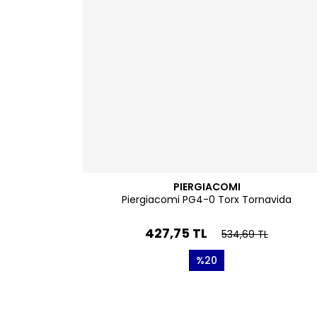
PIERGIACOMI
Piergiacomi PG4-0 Torx Tornavida
427,75 TL
534,69 TL
%20