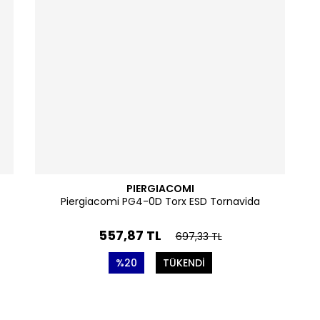
PIERGIACOMI
Piergiacomi PG4-0D Torx ESD Tornavida
557,87 TL
697,33 TL
%20
TÜKENDİ