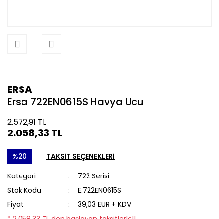
ERSA
Ersa 722EN0615S Havya Ucu
2.572,91 TL
2.058,33 TL
%20
TAKSİT SEÇENEKLERİ
Kategori
722 Serisi
Stok Kodu
E.722EN0615S
Fiyat
39,03 EUR + KDV
* 2.058,33 TL den başlayan taksitlerle!!