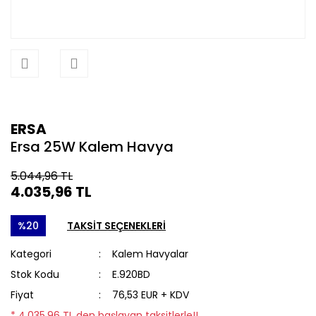
ERSA
Ersa 25W Kalem Havya
5.044,96 TL
4.035,96 TL
%20
TAKSİT SEÇENEKLERİ
Kategori
Kalem Havyalar
Stok Kodu
E.920BD
Fiyat
76,53 EUR + KDV
* 4.035,96 TL den başlayan taksitlerle!!