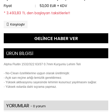
Fiyat
53,00 EUR + KDV
* 3.493,83 TL den başlayan taksitlerle!!
Karşılaştır
GELİNCE HABER VER
ÜRÜN BİLGİSİ
Alpha Fluitin 1532/322 63/37 0.7mm Kurşunlu Lehim Teli
- No-Clean özelliklerine uygun olarak üretilmiştir.
- Açık sarı reçine artığı temizlik gerektirmez.
- Yüksek aktivasyonu sayesinde lehimin kusursuz yayılmasını sağlar.
- Yüksek ısılarda dahi sıçrama yapmaz.
YORUMLAR
- 0 yorum